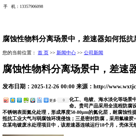
手 机：
13357906098
腐蚀性物料分离场景中，差速器如何抵抗
您的当前位置：
首 页
>>
新闻中心
>>
公司新闻
腐蚀性物料分离场景中，差速
发布日期：
2025-12-26 00:00
来源：
http://www.wxtj
化工、电镀、海水淡化等场景
0
更多
命。贵司产品采用全流程防腐设
不锈钢表面氮化处理，形成厚度50-80μm的氮化层，耐腐蚀性
抵抗工业大气与弱腐蚀环境侵蚀；三是密封防腐，采用氟橡胶+聚四
在某电镀废水处理项目中，该差速器连续运行18个月，壳体无