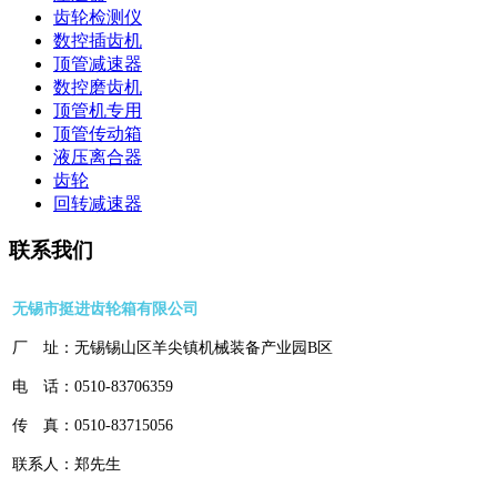
齿轮检测仪
数控插齿机
顶管减速器
数控磨齿机
顶管机专用
顶管传动箱
液压离合器
齿轮
回转减速器
联系我们
无锡市挺进齿轮箱有限公司
厂 址：无锡锡山区羊尖镇机械装备产业园B区
电 话：0510-83706359
传 真：0510-83715056
联系人：郑先生